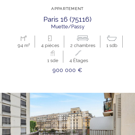
APPARTEMENT
paris 16 (75116)
Muette/Passy
94 m²
4 pièces
2 chambres
1 sdb
1 sde
4 Étages
900 000 €