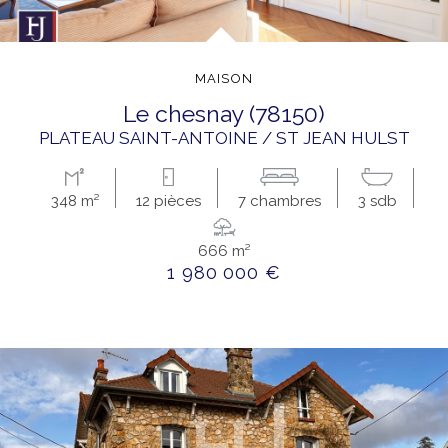
MAISON
le chesnay (78150)
PLATEAU SAINT-ANTOINE / ST JEAN HULST
348 m²
12 pièces
7 chambres
3 sdb
666 m²
1 980 000 €