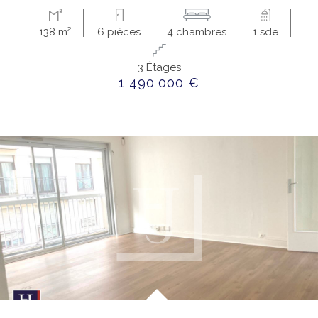
138 m²
6 pièces
4 chambres
1 sde
3 Étages
1 490 000 €