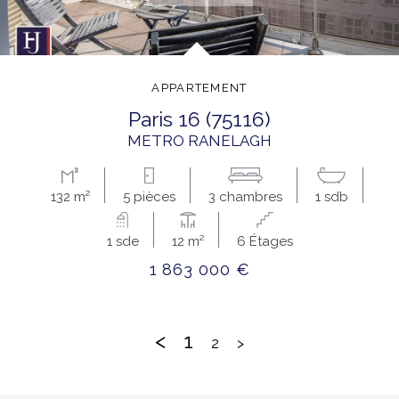
APPARTEMENT
paris 16 (75116)
METRO RANELAGH
132 m²
5 pièces
3 chambres
1 sdb
1 sde
12 m²
6 Étages
1 863 000 €
<
1
2
>