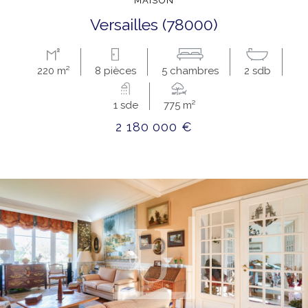
MAISON
versailles (78000)
220 m²
8 pièces
5 chambres
2 sdb
1 sde
775 m²
2 180 000 €