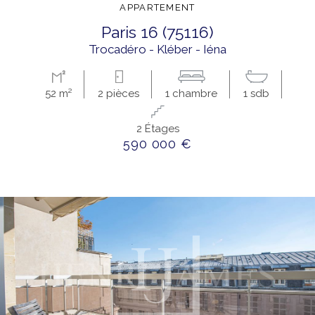
APPARTEMENT
paris 16 (75116)
Trocadéro - Kléber - Iéna
52 m²
2 pièces
1 chambre
1 sdb
2 Étages
590 000 €