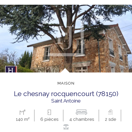
MAISON
le chesnay rocquencourt (78150)
Saint Antoine
140 m²
6 pièces
4 chambres
2 sde