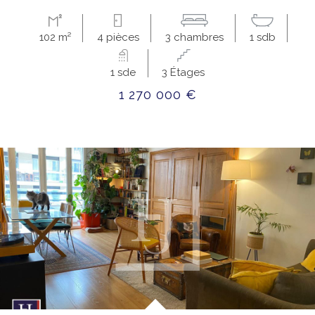
102 m²
4 pièces
3 chambres
1 sdb
1 sde
3 Étages
1 270 000 €