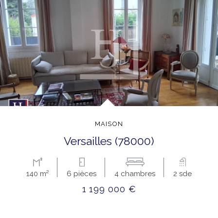
MAISON
versailles (78000)
140 m²
6 pièces
4 chambres
2 sde
1 199 000 €