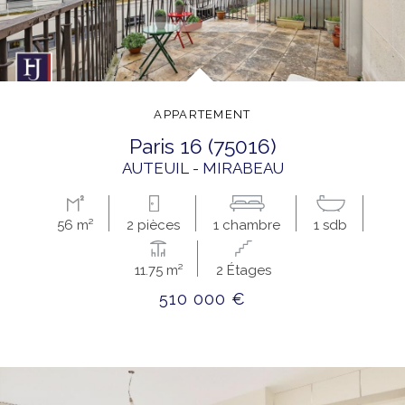
APPARTEMENT
paris 16 (75016)
AUTEUIL - MIRABEAU
56 m²
2 pièces
1 chambre
1 sdb
11.75 m²
2 Étages
510 000 €