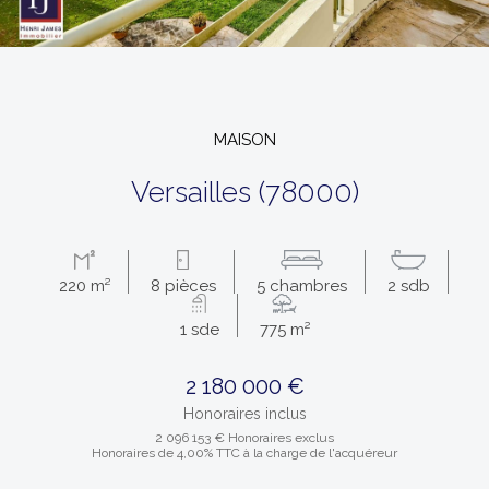
MAISON
versailles (78000)
220 m²
8 pièces
5 chambres
2 sdb
1 sde
775 m²
2 180 000 €
Honoraires inclus
2 096 153 € Honoraires exclus
Honoraires de 4,00% TTC à la charge de l'acquéreur