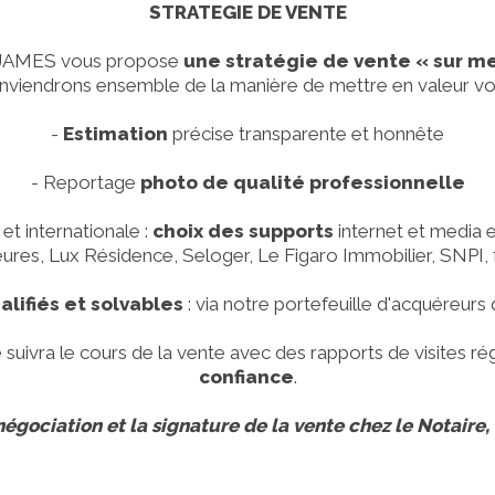
STRATEGIE DE VENTE
JAMES vous propose
une stratégie de vente « sur m
nviendrons ensemble de la manière de mettre en valeur vot
-
Estimation
précise transparente et honnête
- Reportage
photo de qualité professionnelle
t internationale :
choix des supports
internet et media en
res, Lux Résidence, Seloger, Le Figaro Immobilier, SNPI, f
lifiés et solvables
: via notre portefeuille d'acquéreurs q
é
suivra le cours de la vente avec des rapports de visites ré
confiance
.
négociation et la signature de la vente chez le Notaire,