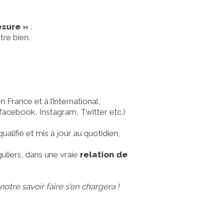
esure »
:
re bien.
 France et à l’international,
acebook, Instagram, Twitter etc.)
ualifié et mis à jour au quotidien,
guliers, dans une vraie
relation de
notre savoir faire s'en chargera !