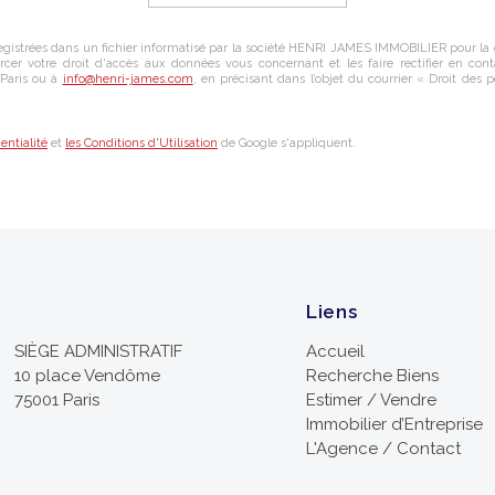
egistrées dans un fichier informatisé par la société
HENRI JAMES IMMOBILIER
pour la
rcer votre droit d'accès aux données vous concernant et les faire rectifier en con
Paris
ou à
info@henri-james.com
, en précisant dans l’objet du courrier « Droit des p
entialité
et
les Conditions d'Utilisation
de Google s'appliquent.
Liens
SIÈGE ADMINISTRATIF
Accueil
10 place Vendôme
Recherche Biens
75001 Paris
Estimer / Vendre
Immobilier d’Entreprise
L'Agence / Contact