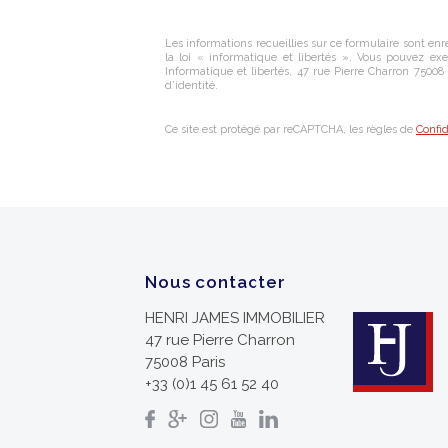
Les informations recueillies sur ce formulaire sont enr
la loi « informatique et libertés », Vous pouvez exe
Informatique et libertés,
47 rue Pierre Charron 75008 
d’identité.
Ce site est protégé par reCAPTCHA, les règles de
Confid
Nous contacter
HENRI JAMES IMMOBILIER
47 rue Pierre Charron
75008
Paris
+33 (0)1 45 61 52 40