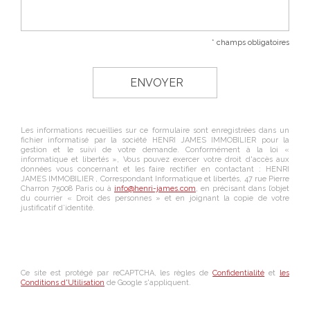
* champs obligatoires
Les informations recueillies sur ce formulaire sont enregistrées dans un
fichier informatisé par la société
HENRI JAMES IMMOBILIER
pour la
gestion et le suivi de votre demande. Conformément à la loi «
informatique et libertés », Vous pouvez exercer votre droit d'accès aux
données vous concernant et les faire rectifier en contactant :
HENRI
JAMES IMMOBILIER
, Correspondant Informatique et libertés,
47 rue Pierre
Charron 75008 Paris
ou à
info@henri-james.com
, en précisant dans l’objet
du courrier « Droit des personnes » et en joignant la copie de votre
justificatif d’identité.
Ce site est protégé par reCAPTCHA, les règles de
Confidentialité
et
les
Conditions d'Utilisation
de Google s'appliquent.