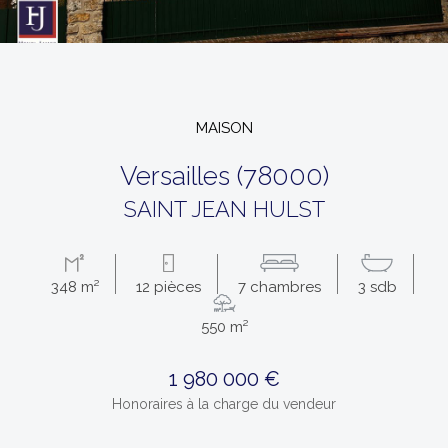
MAISON
versailles (78000)
SAINT JEAN HULST
348 m²
12 pièces
7 chambres
3 sdb
550 m²
1 980 000 €
Honoraires à la charge du vendeur