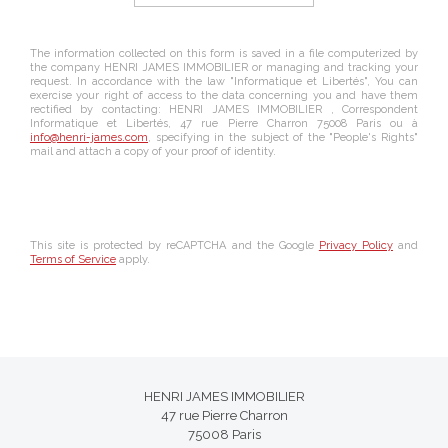
The information collected on this form is saved in a file computerized by
the company
HENRI JAMES IMMOBILIER
or managing and tracking your
request. In accordance with the law "Informatique et Libertés", You can
exercise your right of access to the data concerning you and have them
rectified by contacting:
HENRI JAMES IMMOBILIER
, Correspondent
Informatique et Libertés,
47 rue Pierre Charron 75008 Paris
ou à
info@henri-james.com
, specifying in the subject of the "People's Rights"
mail and attach a copy of your proof of identity.
This site is protected by reCAPTCHA and the Google
Privacy Policy
and
Terms of Service
apply.
HENRI JAMES IMMOBILIER
47 rue Pierre Charron
75008
Paris