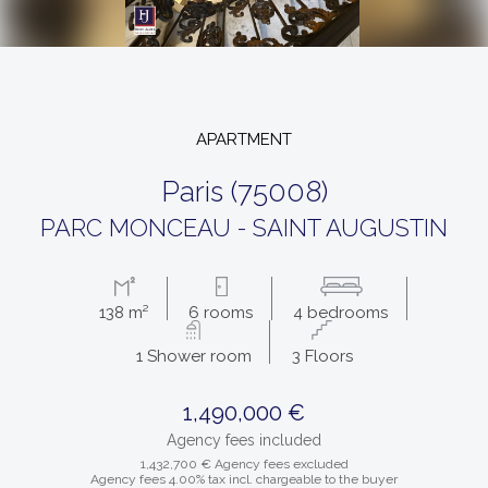
APARTMENT
paris (75008)
PARC MONCEAU - SAINT AUGUSTIN
138 m²
6 rooms
4 bedrooms
1 Shower room
3 Floors
1,490,000 €
Agency fees included
1,432,700 € Agency fees excluded
Agency fees 4.00% tax incl. chargeable to the buyer